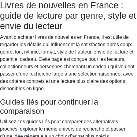
Livres de nouvelles en France :
Books & Dreams
Accueil
Fiction
Mystère
Science-
guide de lecture par genre, style et
fiction
Romance
Biographie
envie du lecteur
Avant d’acheter livres de nouvelles en France, il est utile de
regarder les détails qui influencent la satisfaction après coup:
genre, ton, rythme, format, style de l’auteur, envie de lecture et
potentiel cadeau. Cette page est conçue pour les lecteurs,
collectionneurs et personnes cherchant un cadeau qui veulent
passer d’une recherche large à une sélection raisonnée, avec
des critères concrets et une lecture plus claire des options
disponibles en ligne.
Guides liés pour continuer la
comparaison
Utilisez ces guides liés pour comparer des alternatives
proches, explorer le même univers de recherche et passer
d’une idée générale à un choix d’achat plus précis.