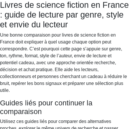
Livres de science fiction en France
Books & Dreams
Accueil
Fiction
Mystère
Science-
: guide de lecture par genre, style
fiction
Romance
Biographie
et envie du lecteur
Une bonne comparaison pour livres de science fiction en
France doit expliquer à quel usage chaque option peut
correspondre. C’est pourquoi cette page s’appuie sur genre,
ton, rythme, format, style de l’auteur, envie de lecture et
potentiel cadeau, avec une approche orientée recherche,
décision et achat pratique. Elle aide les lecteurs,
collectionneurs et personnes cherchant un cadeau à réduire le
bruit, repérer les bons signaux et préparer une sélection plus
utile.
Guides liés pour continuer la
comparaison
Utilisez ces guides liés pour comparer des alternatives
proches, explorer le même univers de recherche et passer