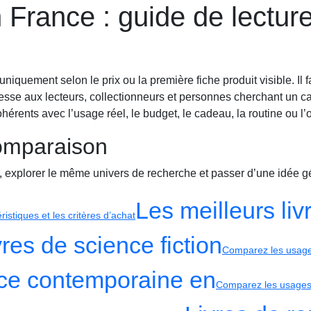
 France : guide de lecture
Biographie
niquement selon le prix ou la première fiche produit visible. Il f
sse aux lecteurs, collectionneurs et personnes cherchant un ca
cohérents avec l’usage réel, le budget, le cadeau, la routine ou l
comparaison
, explorer le même univers de recherche et passer d’une idée gé
Les meilleurs liv
istiques et les critères d’achat
vres de science fiction
Comparez les usages,
nce contemporaine en
Comparez les usages, 