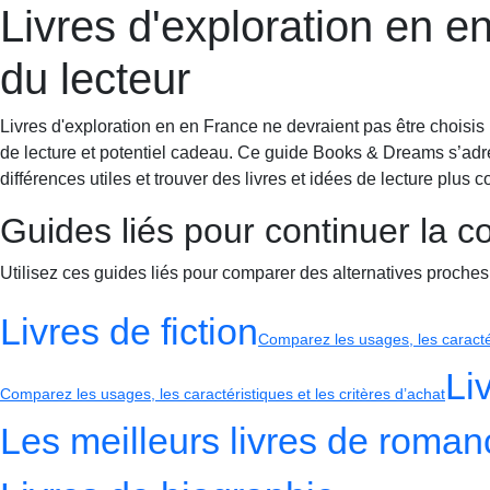
Livres d'exploration en en
Books & Dreams
Accueil
Fiction
Mystère
Science-fiction
Romance
du lecteur
Livres d'exploration en en France ne devraient pas être choisis u
de lecture et potentiel cadeau. Ce guide Books & Dreams s’adre
différences utiles et trouver des livres et idées de lecture plus 
Guides liés pour continuer la 
Utilisez ces guides liés pour comparer des alternatives proches
Livres de fiction
Comparez les usages, les caractér
Li
Comparez les usages, les caractéristiques et les critères d’achat
Les meilleurs livres de roma