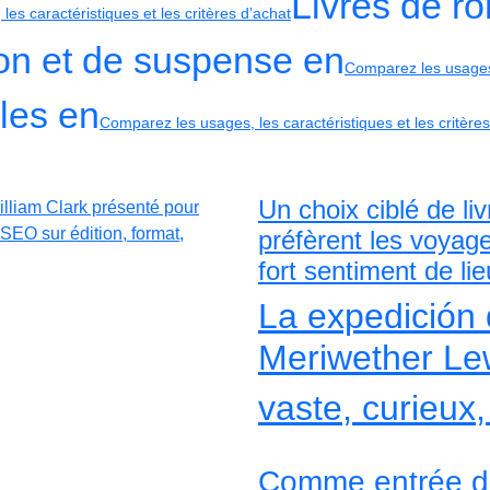
Livres de r
es caractéristiques et les critères d’achat
ion et de suspense en
Comparez les usages, 
lles en
Comparez les usages, les caractéristiques et les critères
Un choix ciblé de li
préfèrent les voyag
fort sentiment de lie
La expedición 
Meriwether Lew
vaste, curieux
Comme entrée de 