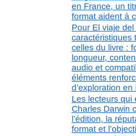
en France, un titr
format aident à 
Pour El viaje de
caractéristiques
celles du livre : 
longueur, conten
audio et compatib
éléments renforc
d’exploration en
Les lecteurs qui
Charles Darwin 
l’édition, la répu
format et l’object