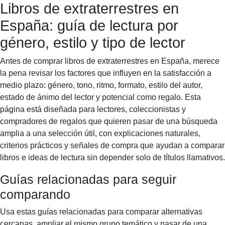
Libros de extraterrestres en
Books & Dreams
Inicio
Ficción
Misterio
Ciencia
España: guía de lectura por
ficción
Romance
Biografía
género, estilo y tipo de lector
Antes de comprar libros de extraterrestres en España, merece
la pena revisar los factores que influyen en la satisfacción a
medio plazo: género, tono, ritmo, formato, estilo del autor,
estado de ánimo del lector y potencial como regalo. Esta
página está diseñada para lectores, coleccionistas y
compradores de regalos que quieren pasar de una búsqueda
amplia a una selección útil, con explicaciones naturales,
criterios prácticos y señales de compra que ayudan a comparar
libros e ideas de lectura sin depender solo de títulos llamativos.
Guías relacionadas para seguir
comparando
Usa estas guías relacionadas para comparar alternativas
cercanas, ampliar el mismo grupo temático y pasar de una