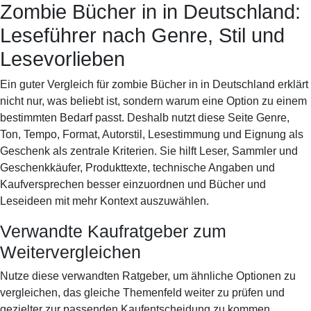
Zombie Bücher in in Deutschland:
Books & Dreams
Startseite
Fiktion
Krimi
Science-
Leseführer nach Genre, Stil und
Fiction
Romantik
Biografie
Lesevorlieben
Ein guter Vergleich für zombie Bücher in in Deutschland erklärt
nicht nur, was beliebt ist, sondern warum eine Option zu einem
bestimmten Bedarf passt. Deshalb nutzt diese Seite Genre,
Ton, Tempo, Format, Autorstil, Lesestimmung und Eignung als
Geschenk als zentrale Kriterien. Sie hilft Leser, Sammler und
Geschenkkäufer, Produkttexte, technische Angaben und
Kaufversprechen besser einzuordnen und Bücher und
Leseideen mit mehr Kontext auszuwählen.
Verwandte Kaufratgeber zum
Weitervergleichen
Nutze diese verwandten Ratgeber, um ähnliche Optionen zu
vergleichen, das gleiche Themenfeld weiter zu prüfen und
gezielter zur passenden Kaufentscheidung zu kommen.