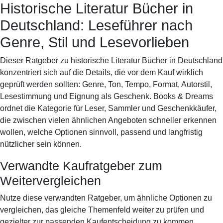
Historische Literatur Bücher in
Books & Dreams
Startseite
Fiktion
Krimi
Science-
Deutschland: Leseführer nach
Fiction
Romantik
Biografie
Genre, Stil und Lesevorlieben
Dieser Ratgeber zu historische Literatur Bücher in Deutschland
konzentriert sich auf die Details, die vor dem Kauf wirklich
geprüft werden sollten: Genre, Ton, Tempo, Format, Autorstil,
Lesestimmung und Eignung als Geschenk. Books & Dreams
ordnet die Kategorie für Leser, Sammler und Geschenkkäufer,
die zwischen vielen ähnlichen Angeboten schneller erkennen
wollen, welche Optionen sinnvoll, passend und langfristig
nützlicher sein können.
Verwandte Kaufratgeber zum
Weitervergleichen
Nutze diese verwandten Ratgeber, um ähnliche Optionen zu
vergleichen, das gleiche Themenfeld weiter zu prüfen und
gezielter zur passenden Kaufentscheidung zu kommen.