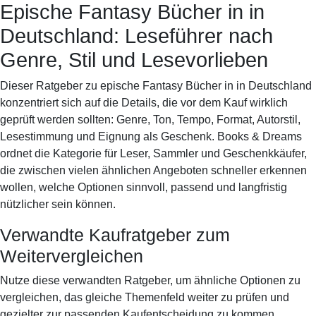
Epische Fantasy Bücher in in
Books & Dreams
Startseite
Fiktion
Krimi
Science-
Deutschland: Leseführer nach
Fiction
Romantik
Biografie
Genre, Stil und Lesevorlieben
Dieser Ratgeber zu epische Fantasy Bücher in in Deutschland
konzentriert sich auf die Details, die vor dem Kauf wirklich
geprüft werden sollten: Genre, Ton, Tempo, Format, Autorstil,
Lesestimmung und Eignung als Geschenk. Books & Dreams
ordnet die Kategorie für Leser, Sammler und Geschenkkäufer,
die zwischen vielen ähnlichen Angeboten schneller erkennen
wollen, welche Optionen sinnvoll, passend und langfristig
nützlicher sein können.
Verwandte Kaufratgeber zum
Weitervergleichen
Nutze diese verwandten Ratgeber, um ähnliche Optionen zu
vergleichen, das gleiche Themenfeld weiter zu prüfen und
gezielter zur passenden Kaufentscheidung zu kommen.